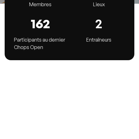
Membres
Lieux
162
2
Participants au dernier
Entraîneurs
Chops Open