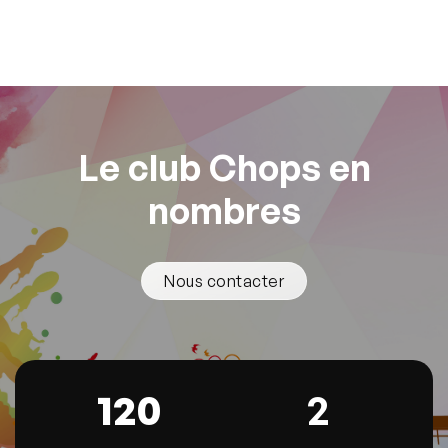
Découvrir les aînés
Le club Chops en
nombres
Nous contacter
120
2