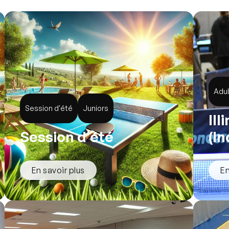
Adu
Session d'été
Juniors
Ill
Session d'été
(In
En savoir plus
En