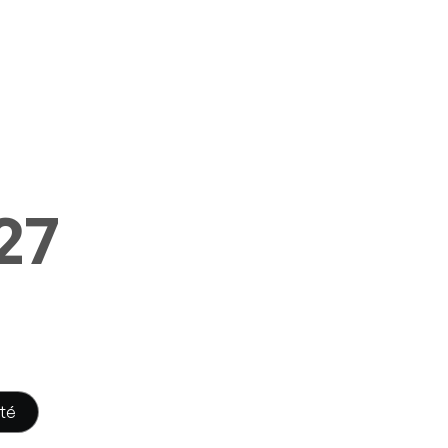
27
té