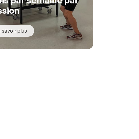
fois par semaine par
ssion
 savoir plus