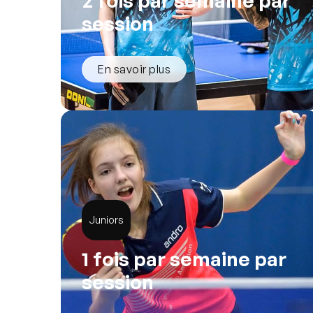
2 fois par semaine par
session
En savoir plus
Juniors
1 fois par semaine par
session