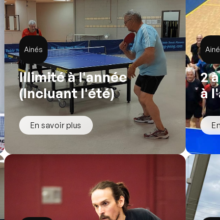
Ainés
Ain
Illimité à l'année
2 
(Incluant l'été)
à 
En savoir plus
En