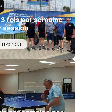
és
à 3 fois par semaine
r session
 savoir plus
és