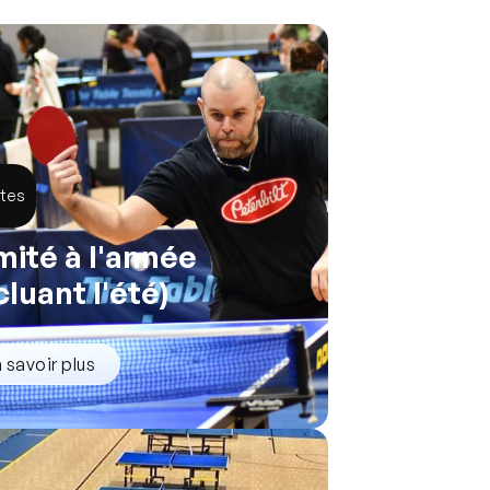
ltes
imité à l'année
cluant l'été)
 savoir plus