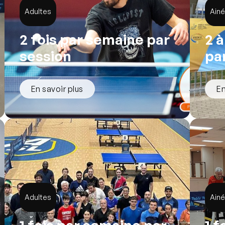
Adultes
Ain
2 fois par semaine par
2 
session
pa
En savoir plus
En
Adultes
Ain