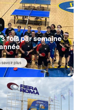
és
à 3 fois par semaine
l'année
 savoir plus