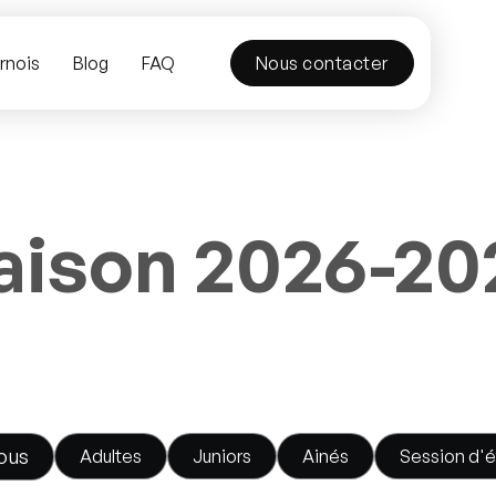
rnois
Blog
FAQ
Nous contacter
aison 2026-20
ous
Adultes
Juniors
Ainés
Session d'é