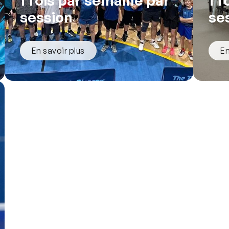
1 fois par semaine par
1 
session
se
En savoir plus
En