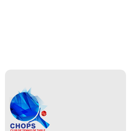
1500 Rue de la Rive-Boisée S
Québec (Qc), G2C 2B3
Entraîneur(s) :
Geoffrey Goutorbe
Prix :
150$